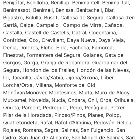
Benijófar, Benilloba, Benillup, Benimantell, Benimarfull,
Benimassot, Benimeli, Benissa, Benitachell, Biar,
Bigastro, Bolulla, Busot, Callosa de Segura, Callosa d’en
Sarrià, Calpe, Campello , Campo de Mirra, Cañada,
Castalla, Castell de Castells, Catral, Cocentaina,
Confrides, Cox, Crevillent, Daya Nueva, Daya Vieja,
Denia, Dolores, Elche, Elda, Facheca, Famorca,
Finestrat, Formentera del Segura, Gaianes, Gata de
Gorgos, Gorga, Granja de Rocamora, Guardamar del
Segura, Hondón de los Frailes, Hondón de las Nieves,
Ibi, Jacarilla, Jávea/Xàbia, Jijona/Xixona, Llíber,
Lorcha/Orxa, Millena, Monforte del Cid,
Monóvar/Monòver, Montesinos, Murla, Muro de Alcoy,
Mutxamel, Novelda, Nucia, Ondara, Onil, Orba, Orihuela,
Orxeta, Parcent, Pedreguer, Pego, Penàguila, Petrer,
Pilar de la Horadada, Pinoso/Pinós, Planes, Polop,
Quatretondeta, Rafal, Ràfol d’Almúnia, Redován, Relleu,
Rojales, Romana, Sagra, Salinas, San Fulgencio, San
Isidro, San Juan de Alicante, San Miguel de Salinas, San