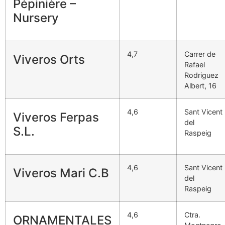
Pépinière –
Nursery
4,7
Carrer de
Viveros Orts
Rafael
Rodriguez
Albert, 16
4,6
Sant Vicent
Viveros Ferpas
del
S.L.
Raspeig
4,6
Sant Vicent
Viveros Mari C.B
del
Raspeig
4,6
Ctra.
ORNAMENTALES