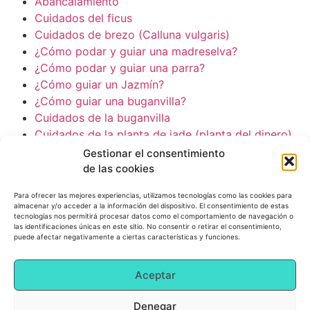
Abancalamiento
Cuidados del ficus
Cuidados de brezo (Calluna vulgaris)
¿Cómo podar y guiar una madreselva?
¿Cómo podar y guiar una parra?
¿Cómo guiar un Jazmín?
¿Cómo guiar una buganvilla?
Cuidados de la buganvilla
Cuidados de la planta de jade (planta del dinero)
Gestionar el consentimiento
© 2022 All Rights Reserved.
de las cookies
Para ofrecer las mejores experiencias, utilizamos tecnologías como las cookies para
almacenar y/o acceder a la información del dispositivo. El consentimiento de estas
tecnologías nos permitirá procesar datos como el comportamiento de navegación o
las identificaciones únicas en este sitio. No consentir o retirar el consentimiento,
puede afectar negativamente a ciertas características y funciones.
Aceptar
Consejos para problemas rutinarios
Consejos de coches
Consejos de jardinería
Denegar