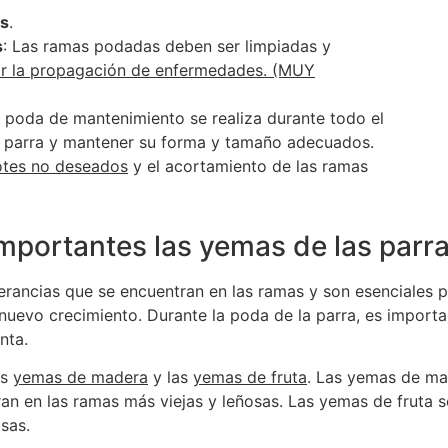
as
.
s
: Las ramas podadas deben ser limpiadas y
r la propagación de enfermedades. (MUY
a poda de mantenimiento se realiza durante todo el
la parra y mantener su forma y tamaño adecuados.
otes no deseados
y el acortamiento de las ramas
mportantes las yemas de las parra
rancias que se encuentran en las ramas y son esenciales p
 nuevo crecimiento. Durante la poda de la parra, es import
nta.
as
yemas de madera
y las
yemas de fruta
. Las yemas de ma
ran en las ramas más viejas y leñosas. Las yemas de fruta
sas.